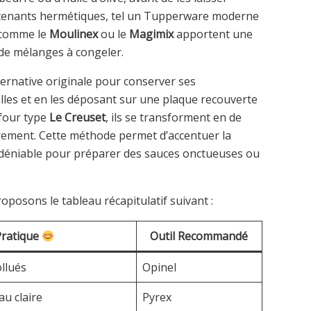
ontenants hermétiques, tel un Tupperware moderne
s comme le
Moulinex
ou le
Magimix
apportent une
 de mélanges à congeler.
lternative originale pour conserver ses
lles et en les déposant sur une plaque recouverte
 four type
Le Creuset
, ils se transforment en de
urement. Cette méthode permet d’accentuer la
ndéniable pour préparer des sauces onctueuses ou
oposons le tableau récapitulatif suivant :
Pratique
Outil Recommandé
ollués
Opinel
au claire
Pyrex