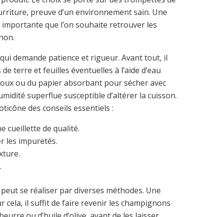
urriture, preuve d’un environnement sain. Une
s importante que l’on souhaite retrouver les
non.
ui demande patience et rigueur. Avant tout, il
de terre et feuilles éventuelles à l’aide d’eau
on doux ou du papier absorbant pour sécher avec
midité superflue susceptible d’altérer la cuisson.
oticône des conseils essentiels :
 cueillette de qualité.
er les impuretés.
xture.
.
 peut se réaliser par diverses méthodes. Une
 cela, il suffit de faire revenir les champignons
urre ou d’huile d’olive, avant de les laisser