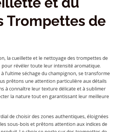
illette et du
s Trompettes de
n, la cueillette et le nettoyage des trompettes de
 pour révéler toute leur intensité aromatique.
te à l’ultime séchage du champignon, se transforme
ous prêtons une attention particulière aux détails
s à connaître leur texture délicate et à sublimer
cter la nature tout en garantissant leur meilleure
rdial de choisir des zones authentiques, éloignées
les sous-bois et prêtons attention aux indices de
u produit. Le choix se porte sur des trompettes de