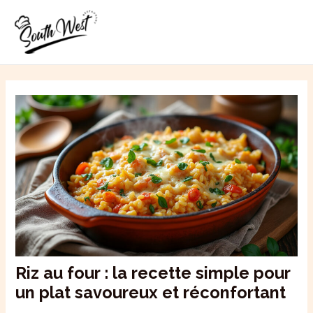
Aller
MAI
au
ME
contenu
Riz au four : la recette simple pour
un plat savoureux et réconfortant