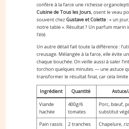
confère à la farce une richesse organolept
Cuisine de Tous les Jours
, osent le veau p
souvent chez
Gustave et Colette
: « un jour
notre table ». Résultat ? Un parfum marin 
l’été.
Un autre détail fait toute la différence : l’u
creusage. Mélangée à la farce, elle évite 
chaque bouchée. On veille aussi à saler l’i
torchon quelques minutes — une astuce qu
transformer le résultat final, car cela limit
Ingrédient
Quantité
Astuce/
Viande
400g/6
Porc, bœuf, p
hachée
tomates
substitut végé
Pain rassis
2 tranches
Chapelure, riz