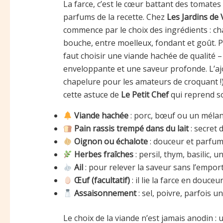
La farce, c’est le cœur battant des tomates f
parfums de la recette. Chez
Les Jardins de 
commence par le choix des ingrédients : c
bouche, entre moelleux, fondant et goût. P
faut choisir une viande hachée de qualité 
enveloppante et une saveur profonde. L’ajo
chapelure pour les amateurs de croquant !
cette astuce de
Le Petit Chef
qui reprend so
Viande hachée
: porc, bœuf ou un mélang
Pain rassis trempé dans du lait
: secret 
Oignon ou échalote
: douceur et parfum
Herbes fraîches
: persil, thym, basilic, u
Ail
: pour relever la saveur sans l’emport
Œuf (facultatif)
: il lie la farce en douceur
Assaisonnement
: sel, poivre, parfois 
Le choix de la viande n’est jamais anodin :