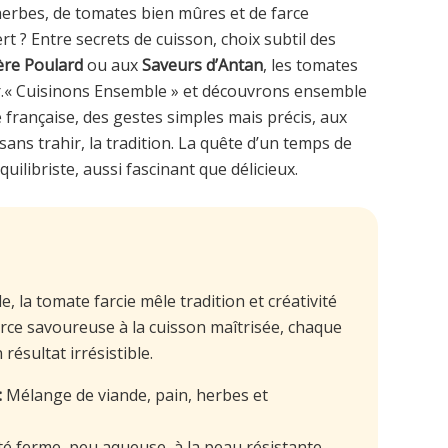
herbes, de tomates bien mûres et de farce
 ? Entre secrets de cuisson, choix subtil des
re Poulard
ou aux
Saveurs d’Antan
, les tomates
ler.« Cuisinons Ensemble » et découvrons ensemble
ie française, des gestes simples mais précis, aux
ans trahir, la tradition. La quête d’un temps de
quilibriste, aussi fascinant que délicieux.
e, la tomate farcie mêle tradition et créativité
arce savoureuse à la cuisson maîtrisée, chaque
résultat irrésistible.
:
Mélange de viande, pain, herbes et
é ferme, peu aqueuse, à la peau résistante