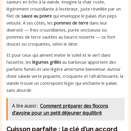
saveurs en écho à la viande. Imagine la chair rosée,
légèrement croustillante à l’extérieur, juste réveillée par un
filet de
sauce au poivre
qui enveloppe le palais d’un peps
velouté. À ses côtés, les
pommes de terre
dans leur
diversité — fries croustillantes, purée onctueuse ou
pommes de terre sautées au beurre noisette — se font
douces ou croquantes, selon le désir.
Et pour ceux qui aiment inviter le soleil et le vert dans
l’assiette, les
légumes grillés
au barbecue apportent des
parfums fumés et une légère amertume bienvenue. Autour
d’une salade verte piquante, croquante et rafraîchissante, la
viande trouve un contrepoint léger qui enchante le palais
sans alourdir.
A lire aussi :
Comment préparer des flocons
d’avoine pour un petit déjeuner équilibré
Cuisson parfaite : la clé d’un accord