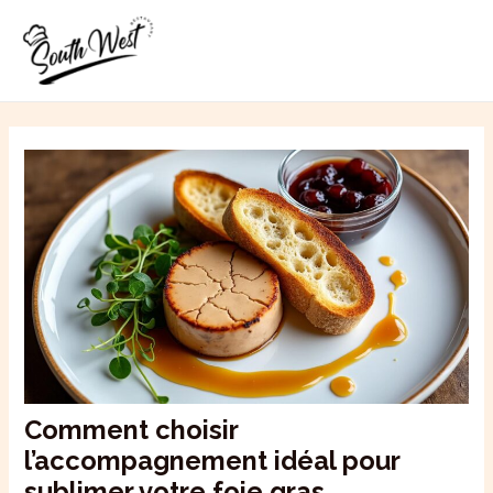
Aller
MAI
au
ME
contenu
Comment choisir
l’accompagnement idéal pour
sublimer votre foie gras