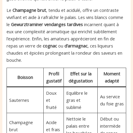
Le
Champagne brut
, tendu et acidulé, offre un contraste
vivifiant et aide à rafraîchir le palais. Les vins blancs comme
le
Gewurztraminer vendanges tardives
incarnent quant à
eux une complexité aromatique qui enrichit subtilement
l’expérience. Enfin, les amateurs apprécieront en fin de
repas un verre de
cognac
ou
d’armagnac
, ces liqueurs
chaudes et épicées prolongeant la rondeur des saveurs en
bouche.
Profil
Effet sur la
Moment
Boisson
gustatif
dégustation
adapté
Doux
Equilibre le
Au service
Sauternes
et
gras et
du foie gras
fruité
sublimé
Nettoie le
Début ou
Champagne
Acide
palais entre
intermède
brut
et frais