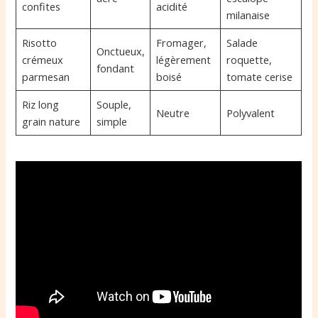
confites
acidité
milanaise
Risotto
Fromager,
Salade
Onctueux,
crémeux
légèrement
roquette,
fondant
parmesan
boisé
tomate cerise
Riz long
Souple,
Neutre
Polyvalent
grain nature
simple