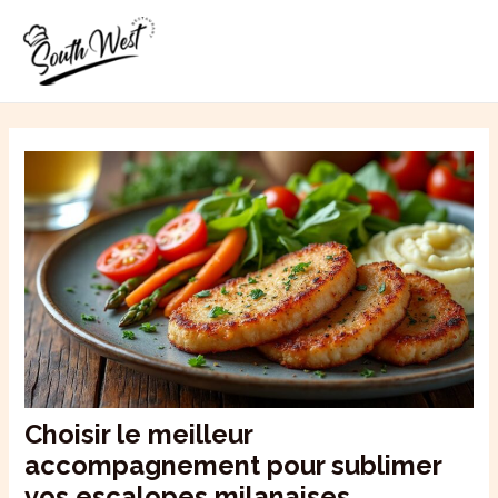
Aller
MAI
au
ME
contenu
Choisir le meilleur
accompagnement pour sublimer
vos escalopes milanaises