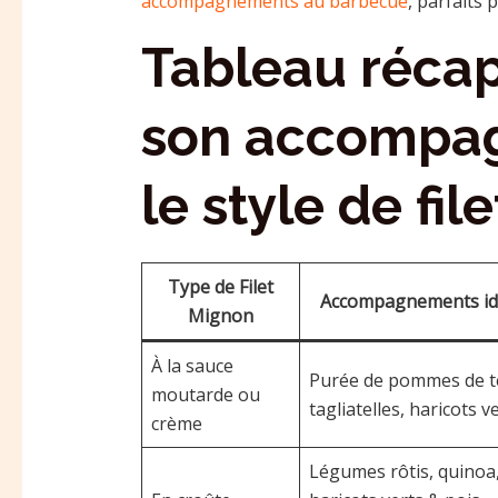
accompagnements au barbecue
, parfaits 
Tableau récapi
son accompa
le style de fi
Type de Filet
Accompagnements i
Mignon
À la sauce
Purée de pommes de t
moutarde ou
tagliatelles, haricots v
crème
Légumes rôtis, quinoa