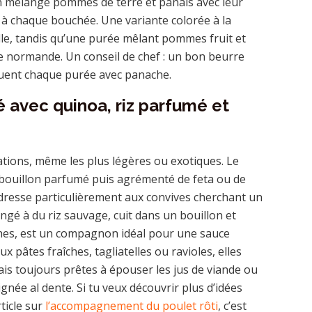
un mélange pommes de terre et panais avec leur
 à chaque bouchée. Une variante colorée à la
le, tandis qu’une purée mêlant pommes fruit et
 normande. Un conseil de chef : un bon beurre
cluent chaque purée avec panache.
é avec quinoa, riz parfumé et
rations, même les plus légères ou exotiques. Le
n bouillon parfumé puis agrémenté de feta ou de
dresse particulièrement aux convives cherchant un
gé à du riz sauvage, cuit dans un bouillon et
iches, est un compagnon idéal pour une sauce
pâtes fraîches, tagliatelles ou ravioles, elles
ais toujours prêtes à épouser les jus de viande ou
née al dente. Si tu veux découvrir plus d’idées
rticle sur
l’accompagnement du poulet rôti
, c’est