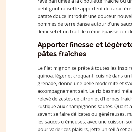
rave parfumée à la ciboulette fraîche ou 
petit goût noisette apportent du caractère
patate douce introduit une douceur nouvel
pommes de terre danse autour d’une sauce
demi-sel et un trait de crème épaisse con
Apporter finesse et légèret
pâtes fraîches
Le filet mignon se prête à toutes les inspi
quinoa, léger et croquant, cuisiné dans u
grenade, donne une belle modernité et s’a
accompagnement sain. Le riz basmati mélan
relevé de zestes de citron et d’herbes fra
rustique aux champignons sautés. Quant aux 
savent se faire délicates ou généreuses, m
les sauces crémeuses, avec une cuisson soig
pour varier ces plaisirs, jette un œil à cet a