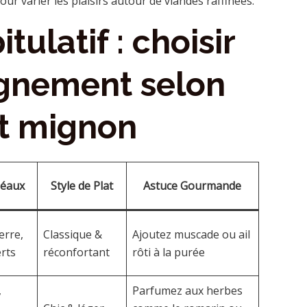
pour varier les plaisirs autour de viandes raffinées.
tulatif : choisir
gnement selon
let mignon
déaux
Style de Plat
Astuce Gourmande
erre,
Classique &
Ajoutez muscade ou ail
erts
réconfortant
rôti à la purée
,
Parfumez aux herbes