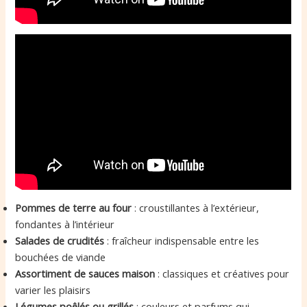
Pommes de terre au four
: croustillantes à l’extérieur,
fondantes à l’intérieur
Salades de crudités
: fraîcheur indispensable entre les
bouchées de viande
Assortiment de sauces maison
: classiques et créatives pour
varier les plaisirs
Légumes poêlés ou grillés
: couleurs et parfums qui