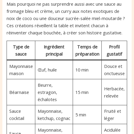
Mais pourquoi ne pas surprendre aussi avec une sauce au
fromage bleu et crème, un curry aux notes exotiques de
noix de coco ou une douceur sucrée-salée miel-moutarde ?
Ces créations réveillent la table et invitent chacun à
réinventer chaque bouchée, à créer son histoire gustative.
Type de
Ingrédient
Temps de
Profil
sauce
principal
préparation
gustatif
Mayonnaise
Douce et
Œuf, huile
10 min
maison
onctueuse
Beurre,
Herbacée,
Béarnaise
estragon,
15 min
relevée
échalotes
Sauce
Mayonnaise,
Fruité et
5 min
cocktail
ketchup, cognac
léger
Mayonnaise,
Acidulée
Sauce