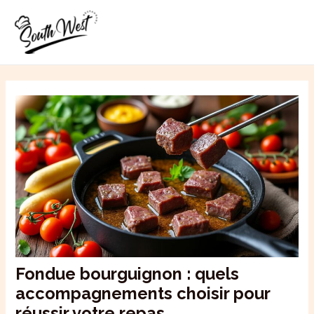
Aller
MAI
au
ME
contenu
Fondue bourguignon : quels
accompagnements choisir pour
réussir votre repas