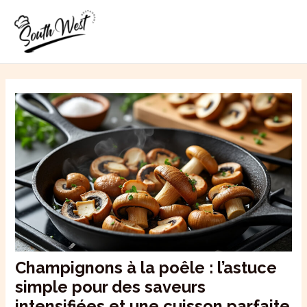
Aller
MAI
au
ME
contenu
Champignons à la poêle : l’astuce
simple pour des saveurs
intensifiées et une cuisson parfaite