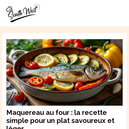
Aller
MAI
au
ME
contenu
Maquereau au four : la recette
simple pour un plat savoureux et
léger