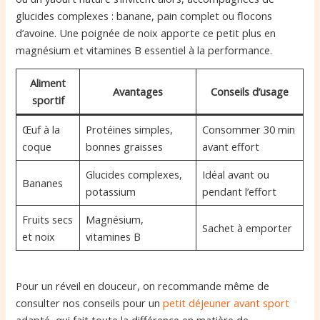
glucides complexes : banane, pain complet ou flocons
d’avoine. Une poignée de noix apporte ce petit plus en
magnésium et vitamines B essentiel à la performance.
Aliment
Avantages
Conseils d’usage
sportif
Œuf à la
Protéines simples,
Consommer 30 min
coque
bonnes graisses
avant effort
Glucides complexes,
Idéal avant ou
Bananes
potassium
pendant l’effort
Fruits secs
Magnésium,
Sachet à emporter
et noix
vitamines B
Pour un réveil en douceur, on recommande même de
consulter nos conseils pour un
petit déjeuner avant sport
adapté, qui fait toute la différence en matière de