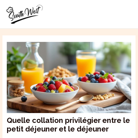
Aller
MAI
au
ME
contenu
Quelle collation privilégier entre le
petit déjeuner et le déjeuner