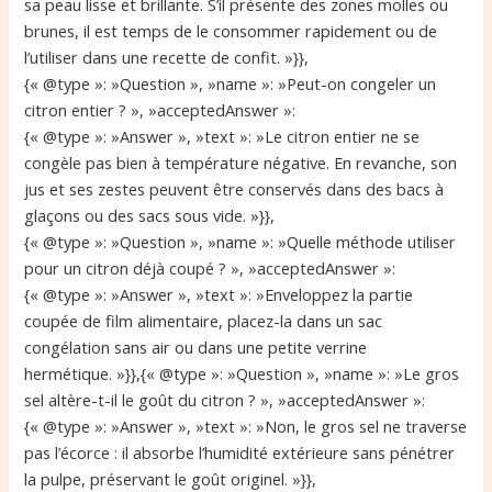
sa peau lisse et brillante. S’il présente des zones molles ou
brunes, il est temps de le consommer rapidement ou de
l’utiliser dans une recette de confit. »}},
{« @type »: »Question », »name »: »Peut-on congeler un
citron entier ? », »acceptedAnswer »:
{« @type »: »Answer », »text »: »Le citron entier ne se
congèle pas bien à température négative. En revanche, son
jus et ses zestes peuvent être conservés dans des bacs à
glaçons ou des sacs sous vide. »}},
{« @type »: »Question », »name »: »Quelle méthode utiliser
pour un citron déjà coupé ? », »acceptedAnswer »:
{« @type »: »Answer », »text »: »Enveloppez la partie
coupée de film alimentaire, placez-la dans un sac
congélation sans air ou dans une petite verrine
hermétique. »}},{« @type »: »Question », »name »: »Le gros
sel altère-t-il le goût du citron ? », »acceptedAnswer »:
{« @type »: »Answer », »text »: »Non, le gros sel ne traverse
pas l’écorce : il absorbe l’humidité extérieure sans pénétrer
la pulpe, préservant le goût originel. »}},