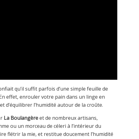
fiait qu’il suffit parfois d’une simple feuille de
En effet, enrouler votre pain dans un linge en
met d’équilibrer l’humidité autour de la croûte.
ar
La Boulangère
et de nombreux artisans,
omme ou un morceau de céleri à l’intérieur du
ire flétrir la mie, et restitue doucement l’humidité