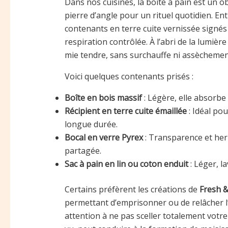
Dans nos cuisines, la boîte à pain est un ob
pierre d’angle pour un rituel quotidien. Ent
contenants en terre cuite vernissée signé
respiration contrôlée. À l’abri de la lumièr
mie tendre, sans surchauffe ni assèchemen
Voici quelques contenants prisés :
Boîte en bois massif
: Légère, elle absorbe 
Récipient en terre cuite émaillée
: Idéal po
longue durée.
Bocal en verre Pyrex
: Transparence et her
partagée.
Sac à pain en lin ou coton enduit
: Léger, l
Certains préfèrent les créations de
Fresh &
permettant d’emprisonner ou de relâcher l’
attention à ne pas sceller totalement votr