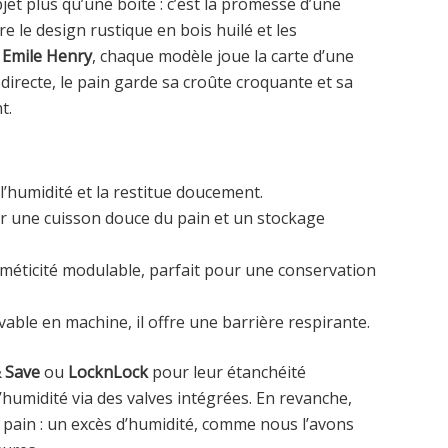
jet plus qu’une boîte : c’est la promesse d’une
re le design rustique en bois huilé et les
s
Emile Henry
, chaque modèle joue la carte d’une
e directe, le pain garde sa croûte croquante et sa
t.
l’humidité et la restitue doucement.
ur une cuisson douce du pain et un stockage
méticité modulable, parfait pour une conservation
avable en machine, il offre une barrière respirante.
 Save
ou
LocknLock
pour leur étanchéité
humidité via des valves intégrées. En revanche,
e pain : un excès d’humidité, comme nous l’avons