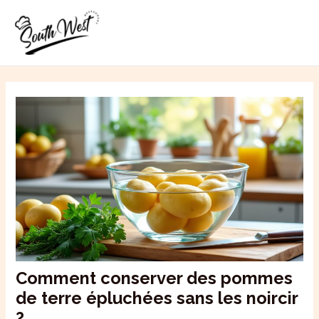
Aller
MAI
au
ME
contenu
Comment conserver des pommes
de terre épluchées sans les noircir
?