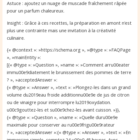
Astuce : ajoutez un nuage de muscade fraîchement râpée
pour un parfum chaleureux.
Insight : Grâce à ces recettes, la préparation en amont n’est
plus une contrainte mais une invitation à la créativité
culinaire.
{« @context »: »https://schema.org », »@type »: »FAQPage
», »mainEntity »:
[{« @type »: »Question », »name »: »Comment arru00eater
immu00e9diatement le brunissement des pommes de terre
? », »acceptedAnswer »:
{« @type »: »Answer », »text »: »Plongez-les dans un grand
volume du2019eau froide additionnu00e9e de jus de citron
ou de vinaigre pour interrompre lu2019oxydation.
u00c9gouttez-les et su00e9chez-les avant cuisson. »}},
{« @type »: »Question », »name »: »Quelle duru00e9e
maximale pour conserver au ru00e9frigu00e9rateur
? », »acceptedAnswer »:{« @type »: »Answer », »text »: »En
immersion simple, comptez 24 u00e0 48 heures. Avec