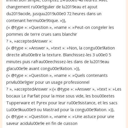
changement ru00e9gulier de lu2019eau et ajout
du2019acide, jusquu2019u00e0 72 heures dans un
contenant hermu00e9tique. »}},
{« @type »: »Question », »name »: »Peut-on congeler les
pommes de terre crues sans blanchir
? », »acceptedAnswer »:
{« @type »: »Answer », »text »: »Non, la congu00e9lation
directe altu00e8re la texture. Blanchissez-les 3 u00e0 5
minutes puis rafrau00eechissez-les dans de lu2019eau
glacu00e9e avant congu00e9lation. »}},
{« @type »: »Question », »name »: »Quels contenants
privilu00e9gier pour un usage professionnel
? », »acceptedAnswer »:{« @type »: »Answer », »text »: »Les
bocaux Le Parfait pour la mise sous vide, les bou00eetes
Tupperware et Pyrex pour leur ru00e9sistance, et les sacs
Lu00e9kuu00e9 ou Mastrad pour la congu00e9lation. »}},
{« @type »: »Question », »name »: »Une astuce pour une
saveur acidulu00e9e en fin de cuisson