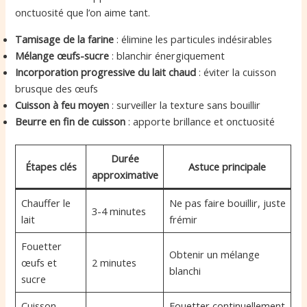
onctuosité que l’on aime tant.
Tamisage de la farine
: élimine les particules indésirables
Mélange œufs-sucre
: blanchir énergiquement
Incorporation progressive du lait chaud
: éviter la cuisson
brusque des œufs
Cuisson à feu moyen
: surveiller la texture sans bouillir
Beurre en fin de cuisson
: apporte brillance et onctuosité
Durée
Étapes clés
Astuce principale
approximative
Chauffer le
Ne pas faire bouillir, juste
3-4 minutes
lait
frémir
Fouetter
Obtenir un mélange
œufs et
2 minutes
blanchi
sucre
Cuisson
Fouetter continuellement