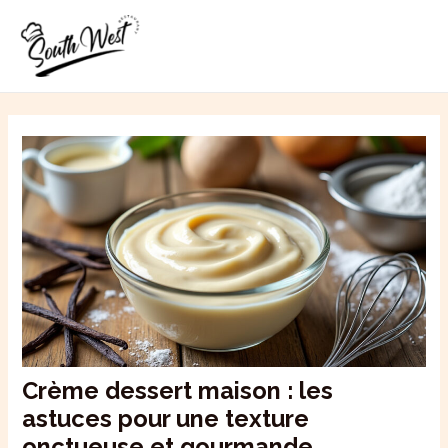
Aller
MAI
au
ME
contenu
Crème dessert maison : les
astuces pour une texture
onctueuse et gourmande