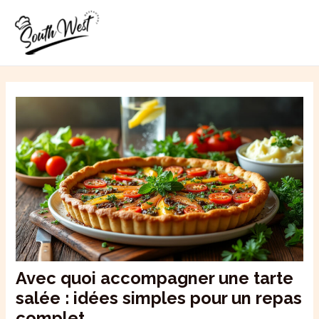
Aller
MAI
au
ME
contenu
Avec quoi accompagner une tarte
salée : idées simples pour un repas
complet