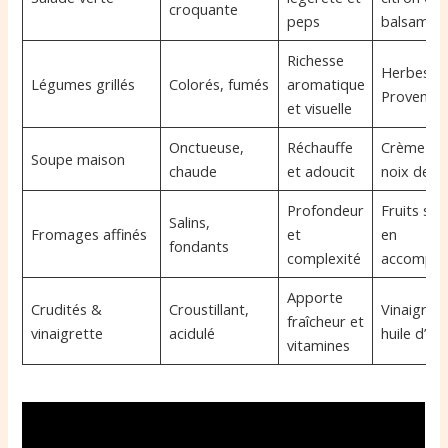
croquante
peps
balsamiq
Richesse
Herbes d
Légumes grillés
Colorés, fumés
aromatique
Provence, 
et visuelle
Onctueuse,
Réchauffe
Crème lég
Soupe maison
chaude
et adoucit
noix de 
Profondeur
Fruits sec
Salins,
Fromages affinés
et
en
fondants
complexité
accompa
Apporte
Crudités &
Croustillant,
Vinaigre d
fraîcheur et
vinaigrette
acidulé
huile d’oli
vitamines