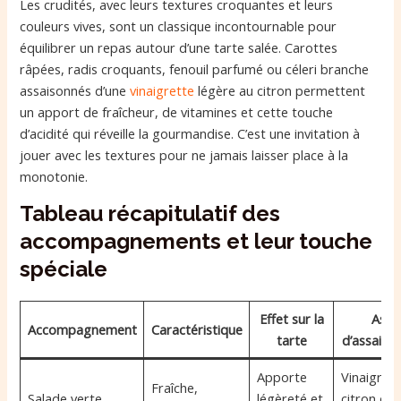
Les crudités, avec leurs textures croquantes et leurs
couleurs vives, sont un classique incontournable pour
équilibrer un repas autour d’une tarte salée. Carottes
râpées, radis croquants, fenouil parfumé ou céleri branche
assaisonnés d’une
vinaigrette
légère au citron permettent
un apport de fraîcheur, de vitamines et cette touche
d’acidité qui réveille la gourmandise. C’est une invitation à
jouer avec les textures pour ne jamais laisser place à la
monotonie.
Tableau récapitulatif des
accompagnements et leur touche
spéciale
Effet sur la
Astu
Accompagnement
Caractéristique
tarte
d’assais
Apporte
Vinaigrett
Fraîche,
Salade verte
légèreté et
citron ou