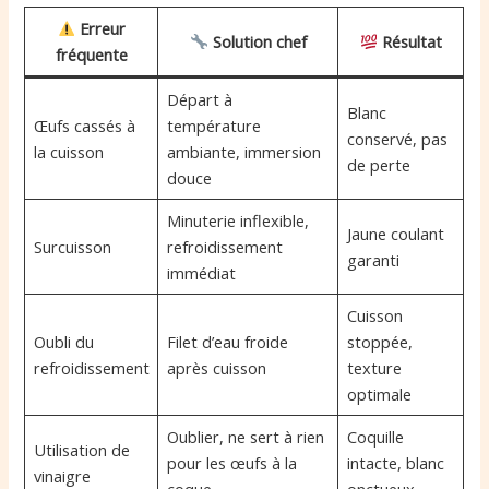
Erreur
Solution chef
Résultat
fréquente
Départ à
Blanc
Œufs cassés à
température
conservé, pas
la cuisson
ambiante, immersion
de perte
douce
Minuterie inflexible,
Jaune coulant
Surcuisson
refroidissement
garanti
immédiat
Cuisson
Oubli du
Filet d’eau froide
stoppée,
refroidissement
après cuisson
texture
optimale
Oublier, ne sert à rien
Coquille
Utilisation de
pour les œufs à la
intacte, blanc
vinaigre
coque
onctueux