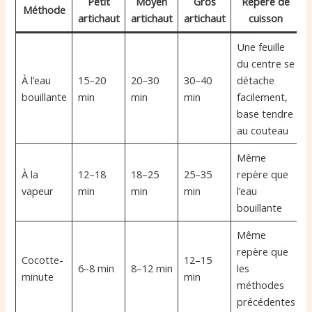
Petit
Moyen
Gros
Repère de
Méthode
artichaut
artichaut
artichaut
cuisson
Une feuille
du centre se
À l’eau
15–20
20–30
30–40
détache
bouillante
min
min
min
facilement,
base tendre
au couteau
Même
À la
12–18
18–25
25–35
repère que
vapeur
min
min
min
l’eau
bouillante
Même
repère que
Cocotte-
12–15
6–8 min
8–12 min
les
minute
min
méthodes
précédentes