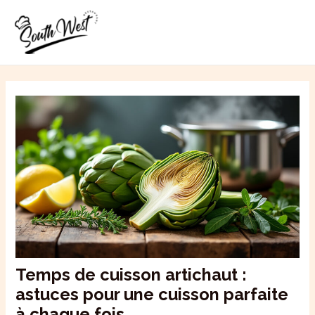
Aller
MAI
au
ME
contenu
Temps de cuisson artichaut :
astuces pour une cuisson parfaite
à chaque fois