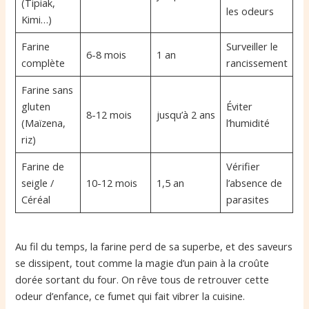
(Tipiak,
les odeurs
Kimi…)
Farine
Surveiller le
6-8 mois
1 an
complète
rancissement
Farine sans
gluten
Éviter
8-12 mois
jusqu’à 2 ans
(Maïzena,
l’humidité
riz)
Farine de
Vérifier
seigle /
10-12 mois
1,5 an
l’absence de
Céréal
parasites
Au fil du temps, la farine perd de sa superbe, et des saveurs
se dissipent, tout comme la magie d’un pain à la croûte
dorée sortant du four. On rêve tous de retrouver cette
odeur d’enfance, ce fumet qui fait vibrer la cuisine.