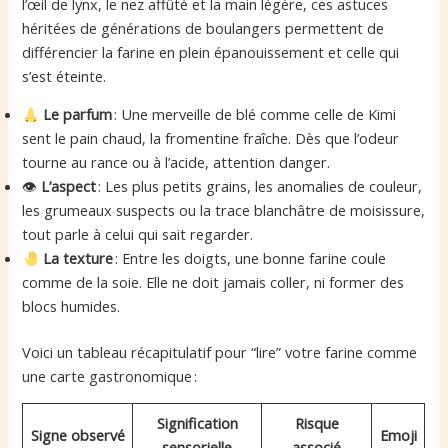
l’œil de lynx, le nez affûté et la main légère, ces astuces
héritées de générations de boulangers permettent de
différencier la farine en plein épanouissement et celle qui
s’est éteinte.
Le parfum
: Une merveille de blé comme celle de Kimi
sent le pain chaud, la fromentine fraîche. Dès que l’odeur
tourne au rance ou à l’acide, attention danger.
👁
L’aspect
: Les plus petits grains, les anomalies de couleur,
les grumeaux suspects ou la trace blanchâtre de moisissure,
tout parle à celui qui sait regarder.
La texture
: Entre les doigts, une bonne farine coule
comme de la soie. Elle ne doit jamais coller, ni former des
blocs humides.
Voici un tableau récapitulatif pour “lire” votre farine comme
une carte gastronomique :
Signification
Risque
Signe observé
Emoji
sensorielle
associé