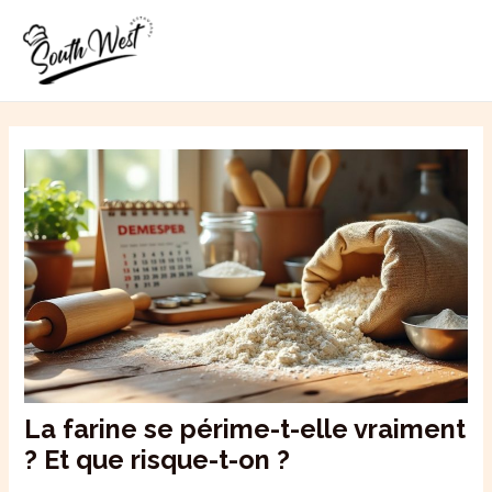
Aller
MAI
au
ME
contenu
La farine se périme-t-elle vraiment
? Et que risque-t-on ?