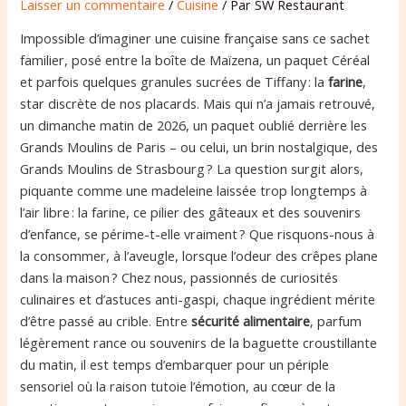
Laisser un commentaire
/
Cuisine
/ Par
SW Restaurant
Impossible d’imaginer une cuisine française sans ce sachet
familier, posé entre la boîte de Maïzena, un paquet Céréal
et parfois quelques granules sucrées de Tiffany : la
farine
,
star discrète de nos placards. Mais qui n’a jamais retrouvé,
un dimanche matin de 2026, un paquet oublié derrière les
Grands Moulins de Paris – ou celui, un brin nostalgique, des
Grands Moulins de Strasbourg ? La question surgit alors,
piquante comme une madeleine laissée trop longtemps à
l’air libre : la farine, ce pilier des gâteaux et des souvenirs
d’enfance, se périme-t-elle vraiment ? Que risquons-nous à
la consommer, à l’aveugle, lorsque l’odeur des crêpes plane
dans la maison ? Chez nous, passionnés de curiosités
culinaires et d’astuces anti-gaspi, chaque ingrédient mérite
d’être passé au crible. Entre
sécurité alimentaire
, parfum
légèrement rance ou souvenirs de la baguette croustillante
du matin, il est temps d’embarquer pour un périple
sensoriel où la raison tutoie l’émotion, au cœur de la