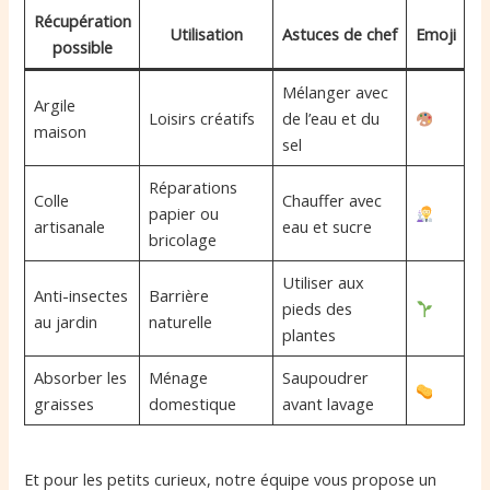
Récupération
Utilisation
Astuces de chef
Emoji
possible
Mélanger avec
Argile
Loisirs créatifs
de l’eau et du
maison
sel
Réparations
Colle
Chauffer avec
papier ou
artisanale
eau et sucre
bricolage
Utiliser aux
Anti-insectes
Barrière
pieds des
au jardin
naturelle
plantes
Absorber les
Ménage
Saupoudrer
graisses
domestique
avant lavage
Et pour les petits curieux, notre équipe vous propose un