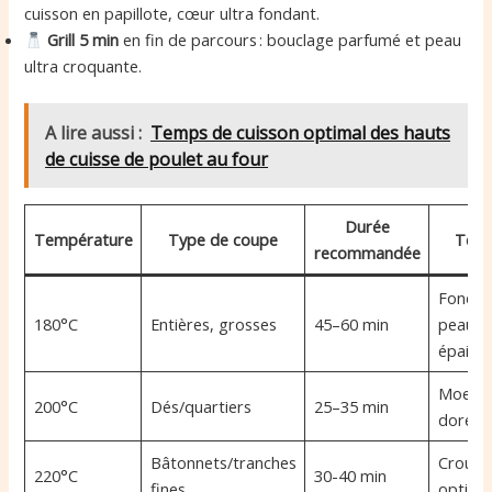
cuisson en papillote, cœur ultra fondant.
Grill 5 min
en fin de parcours : bouclage parfumé et peau
ultra croquante.
A lire aussi :
Temps de cuisson optimal des hauts
de cuisse de poulet au four
Durée
Température
Type de coupe
Text
recommandée
Fondan
180°C
Entières, grosses
45–60 min
peau
épaiss
Moelle
200°C
Dés/quartiers
25–35 min
doré
Bâtonnets/tranches
Crousti
220°C
30-40 min
fines
optima