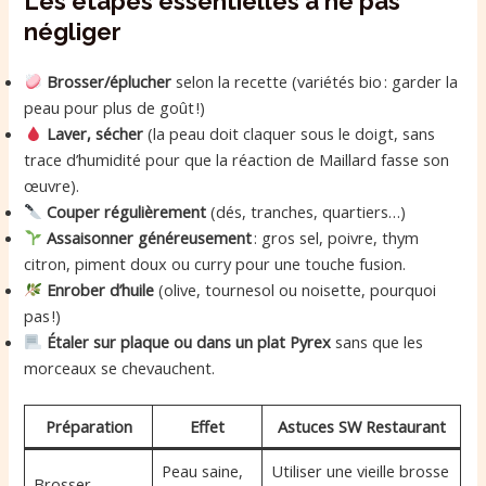
Les étapes essentielles à ne pas
négliger
Brosser/éplucher
selon la recette (variétés bio : garder la
peau pour plus de goût !)
Laver, sécher
(la peau doit claquer sous le doigt, sans
trace d’humidité pour que la réaction de Maillard fasse son
œuvre).
Couper régulièrement
(dés, tranches, quartiers…)
Assaisonner généreusement
: gros sel, poivre, thym
citron, piment doux ou curry pour une touche fusion.
Enrober d’huile
(olive, tournesol ou noisette, pourquoi
pas !)
Étaler sur plaque ou dans un plat Pyrex
sans que les
morceaux se chevauchent.
Préparation
Effet
Astuces SW Restaurant
Peau saine,
Utiliser une vieille brosse
Brosser