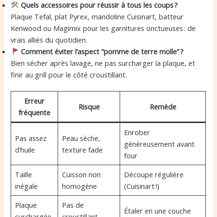
Quels accessoires pour réussir à tous les coups ?
Plaque Tefal, plat Pyrex, mandoline Cuisinart, batteur
Kenwood ou Magimix pour les garnitures onctueuses : de
vrais alliés du quotidien.
Comment éviter l’aspect “pomme de terre molle” ?
Bien sécher après lavage, ne pas surcharger la plaque, et
finir au grill pour le côté croustillant.
Erreur
Risque
Remède
fréquente
Enrober
Pas assez
Peau sèche,
généreusement avant
d’huile
texture fade
four
Taille
Cuisson non
Découpe régulière
inégale
homogène
(Cuisinart !)
Plaque
Pas de
Étaler en une couche
surchargée
croustillant