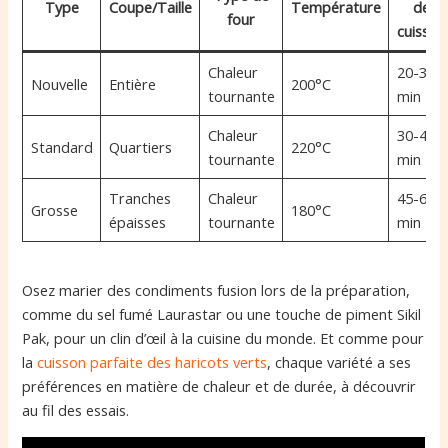
Type
Coupe/Taille
Température
de
four
cuisson
Chaleur
20-30
Nouvelle
Entière
200°C
tournante
min
Chaleur
30-40
Standard
Quartiers
220°C
tournante
min
Tranches
Chaleur
45-60
Grosse
180°C
épaisses
tournante
min
Osez marier des condiments fusion lors de la préparation,
comme du sel fumé Laurastar ou une touche de piment Sikil
Pak, pour un clin d’œil à la cuisine du monde. Et comme pour
la
cuisson parfaite des haricots verts
, chaque variété a ses
préférences en matière de chaleur et de durée, à découvrir
au fil des essais.