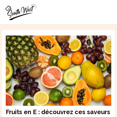
Aller
MAI
au
ME
contenu
Fruits en E : découvrez ces saveurs