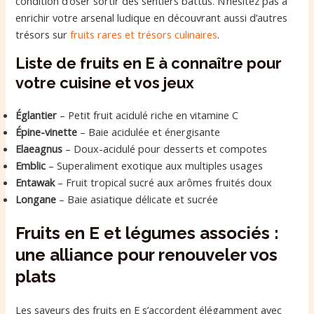
condition d’oser sortir des sentiers battus. N’hésitez pas à
enrichir votre arsenal ludique en découvrant aussi d’autres
trésors sur
fruits rares et trésors culinaires
.
Liste de fruits en E à connaître pour
votre cuisine et vos jeux
Églantier
– Petit fruit acidulé riche en vitamine C
Épine-vinette
– Baie acidulée et énergisante
Elaeagnus
– Doux-acidulé pour desserts et compotes
Emblic
– Superaliment exotique aux multiples usages
Entawak
– Fruit tropical sucré aux arômes fruités doux
Longane
– Baie asiatique délicate et sucrée
Fruits en E et légumes associés :
une alliance pour renouveler vos
plats
Les saveurs des fruits en E s’accordent élégamment avec