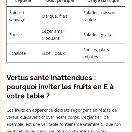
Légume
Goût principal
Usage classique
Épinard
Salades, cuisson
Marqué, frais
sauvage
rapide
Léger amer,
Endive
Salades, gratins
croquant
Sauces, plats
Échalote
Subtil, doux
mijotés
Vertus santé inattendues :
pourquoi inviter les fruits en E à
votre table ?
Ces fruits en apparence discrets regorgent en réalité de
vertus qui savent choyer notre corps. L’églantier, par
exemple, est une véritable fontaine de vitamine C, que l’on
peut retrouver dans une infusion chaude aux notes