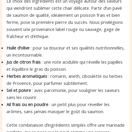
Le choix des ingrédients est un voyage autour des saveurs
qui viendront sublimer cette chair délicate. Partir d’un pavé
de saumon de qualité, idéalement un poisson frais et bien
ferme, pose la première pierre du succès. Nous privilégions
souvent une provenance label rouge ou sauvage, gage de
fraîcheur et d’éthique.
Huile d’olive
: pour sa douceur et ses qualités nutritionnelles,
un incontournable.
Jus de citron frais
: une note acidulée qui réveille les papilles
et équilibre le gras du poisson.
Herbes aromatiques
: romarin, aneth, ciboulette ou herbes
de Provence, pour parfumer subtilement.
Sel et poivre
: avec parcimonie, pour souligner les saveurs
sans les couvrir.
Ail frais ou en poudre
: un petit plus pour réveiller les
arômes, sans jamais masquer le goût du saumon.
Cette combinaison d’ingrédients simples offre une marinade
parfaite, qui se pose sur le pavé comme une caresse