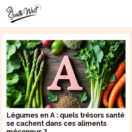
Aller
MAI
au
ME
contenu
Légumes en A : quels trésors santé
se cachent dans ces aliments
méconnus ?