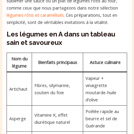
sublimer une sauce ou un plat de légumes rôtis au four,
comme ceux que nous partageons dans notre sélection
légumes rôtis et caramélisés
. Ces préparations, tout en
simplicité, sont de véritables invitations à la vitalité.
Les légumes en A dans un tableau
sain et savoureux
Nom du
Bienfaits principaux
Astuce culinaire
légume
Vapeur +
Fibres, silymarine,
vinaigrette
Artichaut
soutien du foie
moutarde-huile
d’olive
Poêlée rapide au
Vitamine K, effet
Asperge
beurre et sel de
diurétique naturel
Guérande