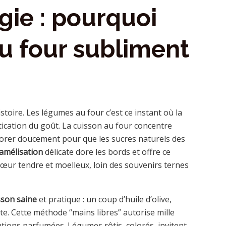
gie : pourquoi
u four subliment
toire. Les légumes au four c’est ce instant où la
tication du goût. La cuisson au four concentre
porer doucement pour que les sucres naturels des
amélisation
délicate dore les bords et offre ce
n cœur tendre et moelleux, loin des souvenirs ternes
sson saine
et pratique : un coup d’huile d’olive,
te. Cette méthode “mains libres” autorise mille
tions parfumées. Légumes rôtis, colorés, invitent