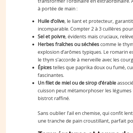
transformer l’ordinaire en extraordinaire.
à portée de main :
Huile d’olive
, le liant et protecteur, garan
incomparable. Compter 2 à 3 cuillères pou
Sel et poivre
, évidents mais cruciaux, relèv
Herbes fraîches ou séchées
comme le thym
explosion d’arômes typiques. Le romarin exc
le thym s’accorde à merveille avec les cour
Épices
telles que paprika doux ou fumé, cu
fascinantes.
Un filet de miel ou de sirop d’érable
associé
cuisson peut métamorphoser les légumes e
bistrot raffiné.
Sans oublier l’ail en chemise, qui confit le
une tranche de pain croustillant, parfait p