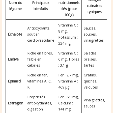
Nom du
Principaux
nutritionnels
culinaires
légume
bienfaits
clés (pour
typiques
100g)
Vitamine C :
Antioxydants,
Sauces,
8 mg,
Échalote
soutien
soupes,
Potassium :
cardiovasculaire
vinaigrettes
334 mg
Riche en fibres,
Vitamine C :
Salades,
Endive
faible en
6 mg, Fibres
braisés,
calories
: 3.1 g
tartes
Riche en fer,
Fer : 2.7 mg,
Gratins,
Épinard
vitamines A, C,
Vitamine A :
quiches,
K
469 µg
veloutés
Propriétés
Fer : 6.9 mg,
Vinaigrettes,
Estragon
antioxydantes,
Calcium :
sauces
digestion
141 mg