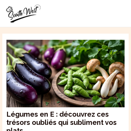
Aller
MAI
au
ME
contenu
Légumes en E : découvrez ces
trésors oubliés qui subliment vos
plats