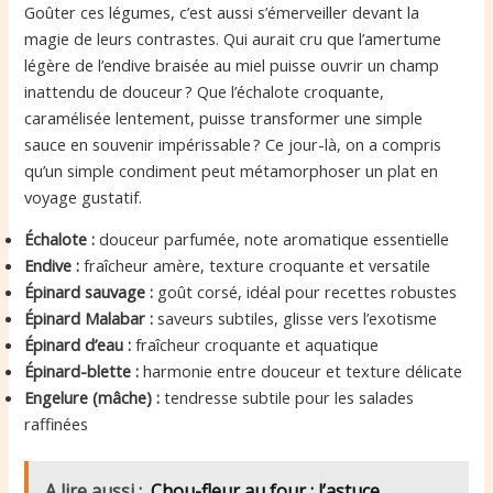
Goûter ces légumes, c’est aussi s’émerveiller devant la
magie de leurs contrastes. Qui aurait cru que l’amertume
légère de l’endive braisée au miel puisse ouvrir un champ
inattendu de douceur ? Que l’échalote croquante,
caramélisée lentement, puisse transformer une simple
sauce en souvenir impérissable ? Ce jour-là, on a compris
qu’un simple condiment peut métamorphoser un plat en
voyage gustatif.
Échalote :
douceur parfumée, note aromatique essentielle
Endive :
fraîcheur amère, texture croquante et versatile
Épinard sauvage :
goût corsé, idéal pour recettes robustes
Épinard Malabar :
saveurs subtiles, glisse vers l’exotisme
Épinard d’eau :
fraîcheur croquante et aquatique
Épinard-blette :
harmonie entre douceur et texture délicate
Engelure (mâche) :
tendresse subtile pour les salades
raffinées
A lire aussi :
Chou-fleur au four : l’astuce