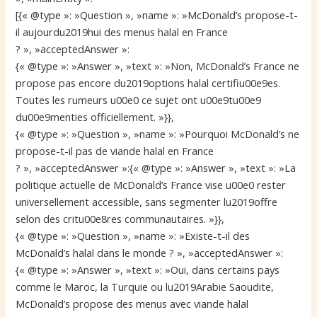
[{« @type »: »Question », »name »: »McDonald’s propose-t-
il aujourdu2019hui des menus halal en France
? », »acceptedAnswer »:
{« @type »: »Answer », »text »: »Non, McDonald’s France ne
propose pas encore du2019options halal certifiu00e9es.
Toutes les rumeurs u00e0 ce sujet ont u00e9tu00e9
du00e9menties officiellement. »}},
{« @type »: »Question », »name »: »Pourquoi McDonald’s ne
propose-t-il pas de viande halal en France
? », »acceptedAnswer »:{« @type »: »Answer », »text »: »La
politique actuelle de McDonald’s France vise u00e0 rester
universellement accessible, sans segmenter lu2019offre
selon des critu00e8res communautaires. »}},
{« @type »: »Question », »name »: »Existe-t-il des
McDonald’s halal dans le monde ? », »acceptedAnswer »:
{« @type »: »Answer », »text »: »Oui, dans certains pays
comme le Maroc, la Turquie ou lu2019Arabie Saoudite,
McDonald’s propose des menus avec viande halal