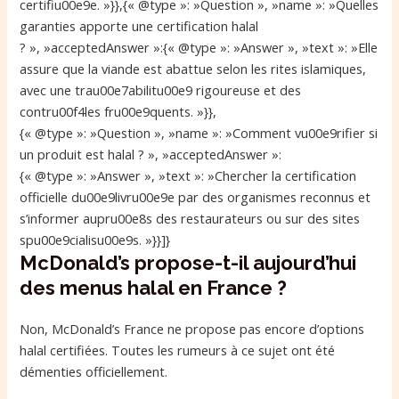
certifiu00e9e. »}},{« @type »: »Question », »name »: »Quelles
garanties apporte une certification halal
? », »acceptedAnswer »:{« @type »: »Answer », »text »: »Elle
assure que la viande est abattue selon les rites islamiques,
avec une trau00e7abilitu00e9 rigoureuse et des
contru00f4les fru00e9quents. »}},
{« @type »: »Question », »name »: »Comment vu00e9rifier si
un produit est halal ? », »acceptedAnswer »:
{« @type »: »Answer », »text »: »Chercher la certification
officielle du00e9livru00e9e par des organismes reconnus et
s’informer aupru00e8s des restaurateurs ou sur des sites
spu00e9cialisu00e9s. »}}]}
McDonald’s propose-t-il aujourd’hui
des menus halal en France ?
Non, McDonald’s France ne propose pas encore d’options
halal certifiées. Toutes les rumeurs à ce sujet ont été
démenties officiellement.