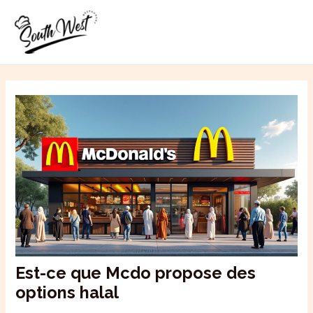
Aller
MAI
au
ME
contenu
Est-ce que Mcdo propose des
options halal