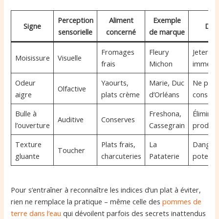
Perception
Aliment
Exemple
Signe
Déci
sensorielle
concerné
de marque
Fromages
Fleury
Jeter
Moisissure
Visuelle
frais
Michon
immédi
Odeur
Yaourts,
Marie, Duc
Ne pas
Olfactive
aigre
plats crème
d’Orléans
consom
Bulle à
Freshona,
Éliminer
Auditive
Conserves
l’ouverture
Cassegrain
produit
Texture
Plats frais,
La
Danger
Toucher
gluante
charcuteries
Pataterie
potentie
Pour s’entraîner à reconnaître les indices d’un plat à éviter,
rien ne remplace la pratique – même celle des
pommes de
terre dans l’eau
qui dévoilent parfois des secrets inattendus