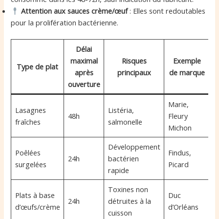
Attention aux sauces crème/œuf
: Elles sont redoutables
pour la prolifération bactérienne.
Délai
maximal
Risques
Exemple
Type de plat
E
après
principaux
de marque
ouverture
Marie,
Lasagnes
Listéria,
48h
Fleury
fraîches
salmonelle
Michon
Développement
Poêlées
Findus,
24h
bactérien
surgelées
Picard
rapide
Toxines non
Plats à base
Duc
24h
détruites à la
d’œufs/crème
d’Orléans
cuisson