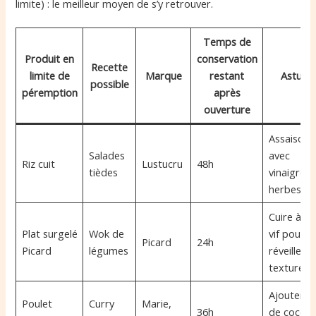
limite) : le meilleur moyen de s’y retrouver.
Temps de
Produit en
conservation
Recette
limite de
Marque
restant
Astuce
possible
péremption
après
ouverture
Assaisonn
Salades
avec
Riz cuit
Lustucru
48h
tièdes
vinaigre e
herbes
Cuire à fe
Plat surgelé
Wok de
vif pour
Picard
24h
Picard
légumes
réveiller la
texture
Ajouter la
Poulet
Curry
Marie,
36h
de coco e