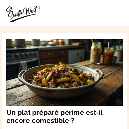
Aller
MAI
au
ME
contenu
Un plat préparé périmé est-il
encore comestible ?