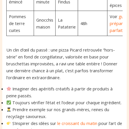
émincé
minute
Findus
épices
Pommes
Voir
guid
Gnocchis
La
de terre
48h
préparati
maison
Pataterie
cuites
parfaite
Un clin d’œil du passé : une pizza Picard retrouvée “hors-
série” en fond de congélateur, valorisée en base pour
bruschettas improvisées, a ravi une table entière ! Donner
une dernière chance à un plat, c’est parfois transformer
l’ordinaire en extraordinaire.
Imaginer des apéritifs créatifs à partir de produits à
peine passés.
Toujours vérifier l’état et l’odeur pour chaque ingrédient.
Prendre exemple sur nos grands-mères, reines du
recyclage savoureux.
S’inspirer des idées sur
le croissant du matin
pour l’art de