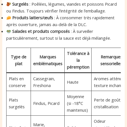
Surgelés
: Poêlées, légumes, viandes et poissons Picard
ou Findus. Toujours vérifier l’intégrité de l’emballage.
Produits laitiers/œufs
: À consommer très rapidement
après ouverture, jamais au-delà de la DLC.
Salades et produits composés
: À surveiller
particulièrement, surtout si la sauce est déjà mélangée.
Tolérance à
Type de
Marques
Remarques
la
plat
emblématiques
sensorielles
péremption
Plats en
Cassegrain,
Aromes atténués
Haute
conserve
Freshona
texture inchangé
Moyenne
Plats
Perte de goût,
Findus, Picard
(si -18°C
surgelés
cristallisation
maintenus)
Odeur
Marie,