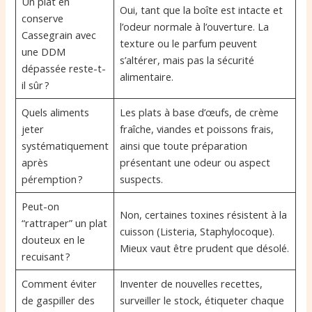
Un plat en
Oui, tant que la boîte est intacte et
conserve
l’odeur normale à l’ouverture. La
Cassegrain avec
texture ou le parfum peuvent
une DDM
s’altérer, mais pas la sécurité
dépassée reste-t-
alimentaire.
il sûr ?
Quels aliments
Les plats à base d’œufs, de crème
jeter
fraîche, viandes et poissons frais,
systématiquement
ainsi que toute préparation
après
présentant une odeur ou aspect
péremption ?
suspects.
Peut-on
Non, certaines toxines résistent à la
“rattraper” un plat
cuisson (Listeria, Staphylocoque).
douteux en le
Mieux vaut être prudent que désolé.
recuisant ?
Comment éviter
Inventer de nouvelles recettes,
de gaspiller des
surveiller le stock, étiqueter chaque