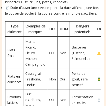
biscottes Lustucru, riz, pâtes, chocolat).
Date d’ouverture
: Peu importe la date affichée, une fois
le couvercle soulevé, la course contre la montre s’accélère.
Type
Exemples de
Dangers
DLC
DDM
Emoji
d’aliment
marques
potentiels
Marie,
Picard,
Bactéries
Plats
Fleury
Oui
Non
(Listeria,
frais
Michon,
Salmonelle)
Campagnolo
Cassegrain,
Perte de
Plats en
Freshona,
Non
Oui
goût, rare
conserve
Findus
toxicité
Duc
Produits
Fermentation
d’Orléans,
Oui
Non
laitiers
excessive
Marie