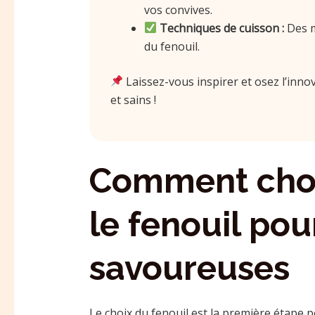
vos convives.
Techniques de cuisson :
Des m
du fenouil.
Laissez-vous inspirer et osez l’inn
et sains !
Comment chois
le fenouil pou
savoureuses
Le choix du fenouil est la première étape 