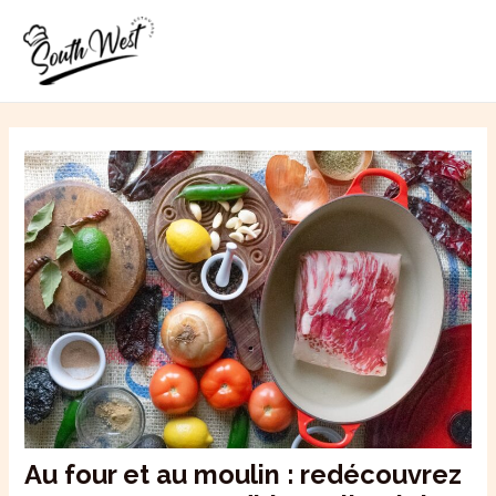
Aller
MAI
au
ME
contenu
Au four et au moulin : redécouvrez