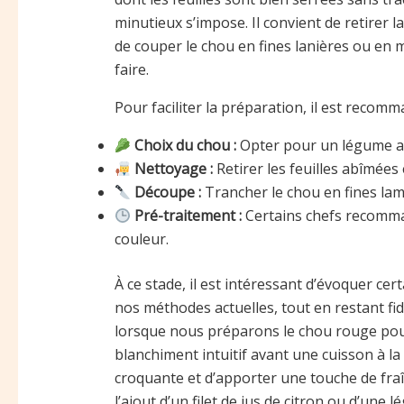
minutieux s’impose. Il convient de retirer
de couper le chou en fines lanières ou en
faire.
Pour faciliter la préparation, il est recom
Choix du chou :
Opter pour un légume ave
Nettoyage :
Retirer les feuilles abîmées
Découpe :
Trancher le chou en fines lam
Pré-traitement :
Certains chefs recomma
couleur.
À ce stade, il est intéressant d’évoquer cer
nos méthodes actuelles, tout en restant fi
lorsque nous préparons le chou rouge pour
blanchiment intuitif avant une cuisson à l
croquante et d’apporter une touche de fraî
l’ajout d’un filet de jus de citron ou d’un