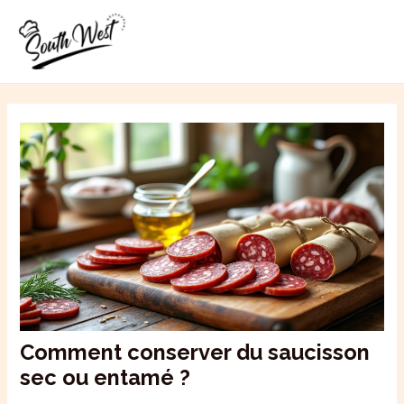
Aller
MAI
au
ME
contenu
Comment conserver du saucisson
sec ou entamé ?