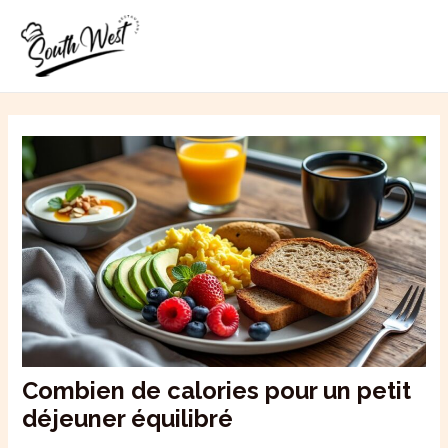
Aller
MAI
au
ME
contenu
Combien de calories pour un petit
déjeuner équilibré