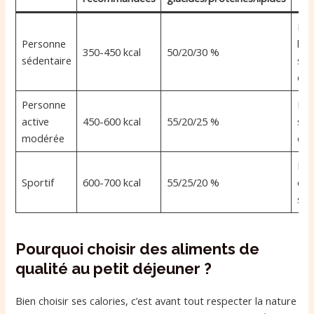
Équ
Personne
lég
350-450 kcal
50/20/30 %
sédentaire
sat
do
Personne
Éne
active
450-600 kcal
55/20/25 %
sta
modérée
dur
Réc
Sportif
600-700 kcal
55/25/20 %
et 
sou
Pourquoi choisir des aliments de
qualité au petit déjeuner ?
Bien choisir ses calories, c’est avant tout respecter la nature