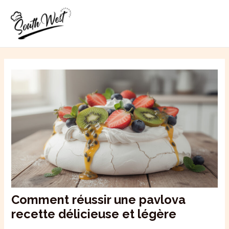
Aller
MAI
au
ME
contenu
Comment réussir une pavlova
recette délicieuse et légère