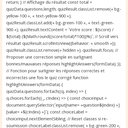
return; } // Affichage du résultat const total =
quizData.questions.length; quizResult.classList.remove(« bg-
yellow-100 », « text-yellow-900 »);
quizResult.classList.add(« bg-green-100 », « text-green-
900 »); quizResult.textContent = `Votre score : ${score} /
${total} (${Math.round((score/total)*100)}%)`; // Scroll vers
résultat quizResult.scrollIntoView({behavior: « smooth »});
quizResult.classList.remove(« hidden »); quizResult.focus; //
Proposer une correction simple en surlignant
bonnes/mauvaises réponses highlightAnswers(formData); });
// Fonction pour surligner les réponses correctes et
incorrectes une fois le quiz corrigé function
highlightAnswers(formData) {
quizData.questions.forEach((q, index) => {
q.choices.forEach((_, cIndex) => { const choiceInput =
document.querySelector(`input[name= »question${index} »]
[value= »${cIndex} »]`); const choiceLabel =
choiceInput.nextElementSibling; // Reset classes si re-
soumission choiceLabel.classList.remove( « bg-green-200 »,