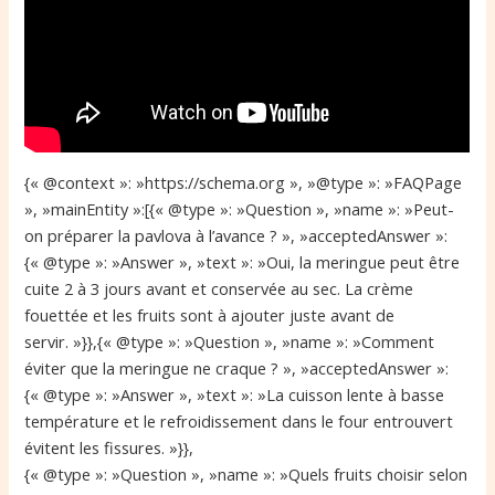
{« @context »: »https://schema.org », »@type »: »FAQPage
», »mainEntity »:[{« @type »: »Question », »name »: »Peut-
on préparer la pavlova à l’avance ? », »acceptedAnswer »:
{« @type »: »Answer », »text »: »Oui, la meringue peut être
cuite 2 à 3 jours avant et conservée au sec. La crème
fouettée et les fruits sont à ajouter juste avant de
servir. »}},{« @type »: »Question », »name »: »Comment
éviter que la meringue ne craque ? », »acceptedAnswer »:
{« @type »: »Answer », »text »: »La cuisson lente à basse
température et le refroidissement dans le four entrouvert
évitent les fissures. »}},
{« @type »: »Question », »name »: »Quels fruits choisir selon