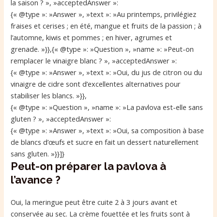
la saison ? », »acceptedAnswer »:
{« @type »: »Answer », »text »: »Au printemps, privilégiez
fraises et cerises ; en été, mangue et fruits de la passion ; à
l’automne, kiwis et pommes ; en hiver, agrumes et
grenade. »}},{« @type »: »Question », »name »: »Peut-on
remplacer le vinaigre blanc ? », »acceptedAnswer »:
{« @type »: »Answer », »text »: »Oui, du jus de citron ou du
vinaigre de cidre sont d’excellentes alternatives pour
stabiliser les blancs. »}},
{« @type »: »Question », »name »: »La pavlova est-elle sans
gluten ? », »acceptedAnswer »:
{« @type »: »Answer », »text »: »Oui, sa composition à base
de blancs d’œufs et sucre en fait un dessert naturellement
sans gluten. »}}]}
Peut-on préparer la pavlova à
l’avance ?
Oui, la meringue peut être cuite 2 à 3 jours avant et
conservée au sec. La crème fouettée et les fruits sont à