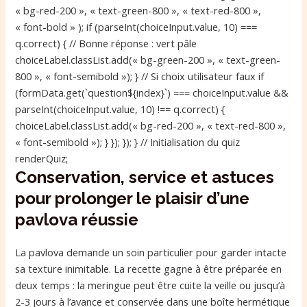
« bg-red-200 », « text-green-800 », « text-red-800 »,
« font-bold » ); if (parseInt(choiceInput.value, 10) ===
q.correct) { // Bonne réponse : vert pâle
choiceLabel.classList.add(« bg-green-200 », « text-green-
800 », « font-semibold »); } // Si choix utilisateur faux if
(formData.get(`question${index}`) === choiceInput.value &&
parseInt(choiceInput.value, 10) !== q.correct) {
choiceLabel.classList.add(« bg-red-200 », « text-red-800 »,
« font-semibold »); } }); }); } // Initialisation du quiz
renderQuiz;
Conservation, service et astuces
pour prolonger le plaisir d’une
pavlova réussie
La pavlova demande un soin particulier pour garder intacte
sa texture inimitable. La recette gagne à être préparée en
deux temps : la meringue peut être cuite la veille ou jusqu’à
2-3 jours à l’avance et conservée dans une boîte hermétique