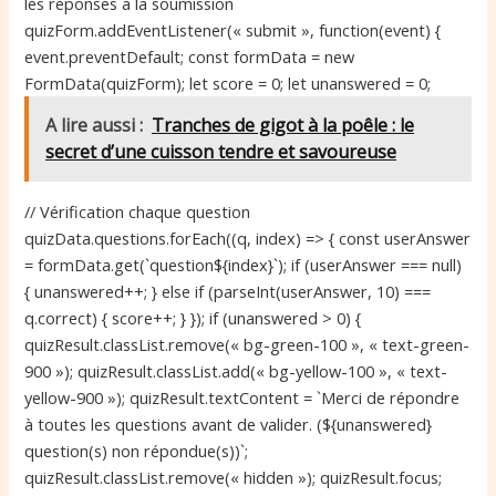
les réponses à la soumission
quizForm.addEventListener(« submit », function(event) {
event.preventDefault; const formData = new
FormData(quizForm); let score = 0; let unanswered = 0;
A lire aussi :
Tranches de gigot à la poêle : le
secret d’une cuisson tendre et savoureuse
// Vérification chaque question
quizData.questions.forEach((q, index) => { const userAnswer
= formData.get(`question${index}`); if (userAnswer === null)
{ unanswered++; } else if (parseInt(userAnswer, 10) ===
q.correct) { score++; } }); if (unanswered > 0) {
quizResult.classList.remove(« bg-green-100 », « text-green-
900 »); quizResult.classList.add(« bg-yellow-100 », « text-
yellow-900 »); quizResult.textContent = `Merci de répondre
à toutes les questions avant de valider. (${unanswered}
question(s) non répondue(s))`;
quizResult.classList.remove(« hidden »); quizResult.focus;