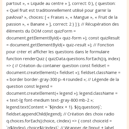
partout », « Liquide au centre » ], correct: 0 }, { question:
« Quel fruit est traditionnellement utilisé pour garnir la
pavlova? », choices: [ « Fraises », « Mangue », « Fruit de la
passion », « Banane » ], correct: 2 } ] }; // Récupération des
éléments du DOM const quizForm =
document.getElementById(« quiz-form »); const quizResult
= document.getElementById(« quiz-result »); // Fonction
pour créer et afficher les questions dans le formulaire
function renderQuiz { quizData.questions.forEach((q, index)
=> { // Création du container question const fieldset =
document.createElement(« fieldset »); fieldset.className =
« border border-gray-300 p-4 rounded »; // Légende de la
question const legend =
document.createElement(« legend »); legend.className =
« text-lg font-medium text-gray-800 mb-2 »;
legend.textContent = `${index + 1}. ${q.question}`;
fieldset.appendChild(legend); // Création des choix radio
q.choices.forEach((choice, cIndex) => { const choiceId =
`q${index}_choice${cIndex}`; // Wrapper de l’input + label