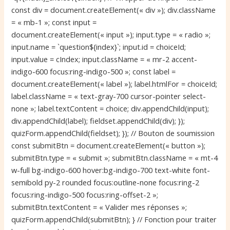
const div = document.createElement(« div »); div.className
= « mb-1 »; const input =
document.createElement(« input »); input.type = « radio »;
input.name = `question${index}`; input.id = choiceId;
input.value = cIndex; input.className = « mr-2 accent-
indigo-600 focus:ring-indigo-500 »; const label =
document.createElement(« label »); label.htmlFor = choiceId;
label.className = « text-gray-700 cursor-pointer select-
none »; label.textContent = choice; div.appendChild(input);
div.appendChild(label); fieldset.appendChild(div); });
quizForm.appendChild(fieldset); }); // Bouton de soumission
const submitBtn = document.createElement(« button »);
submitBtn.type = « submit »; submitBtn.className = « mt-4
w-full bg-indigo-600 hover:bg-indigo-700 text-white font-
semibold py-2 rounded focus:outline-none focus:ring-2
focus:ring-indigo-500 focus:ring-offset-2 »;
submitBtn.textContent = « Valider mes réponses »;
quizForm.appendChild(submitBtn); } // Fonction pour traiter