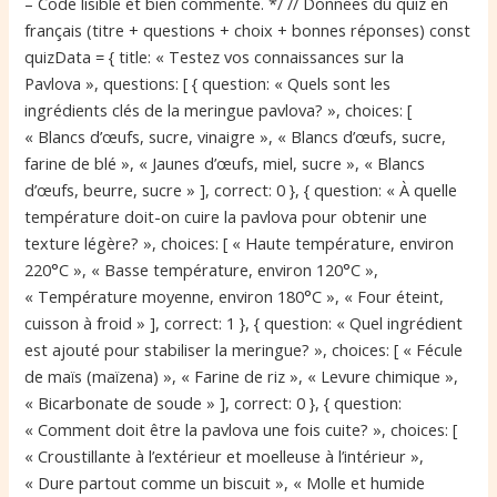
– Code lisible et bien commenté. */ // Données du quiz en
français (titre + questions + choix + bonnes réponses) const
quizData = { title: « Testez vos connaissances sur la
Pavlova », questions: [ { question: « Quels sont les
ingrédients clés de la meringue pavlova? », choices: [
« Blancs d’œufs, sucre, vinaigre », « Blancs d’œufs, sucre,
farine de blé », « Jaunes d’œufs, miel, sucre », « Blancs
d’œufs, beurre, sucre » ], correct: 0 }, { question: « À quelle
température doit-on cuire la pavlova pour obtenir une
texture légère? », choices: [ « Haute température, environ
220°C », « Basse température, environ 120°C »,
« Température moyenne, environ 180°C », « Four éteint,
cuisson à froid » ], correct: 1 }, { question: « Quel ingrédient
est ajouté pour stabiliser la meringue? », choices: [ « Fécule
de maïs (maïzena) », « Farine de riz », « Levure chimique »,
« Bicarbonate de soude » ], correct: 0 }, { question:
« Comment doit être la pavlova une fois cuite? », choices: [
« Croustillante à l’extérieur et moelleuse à l’intérieur »,
« Dure partout comme un biscuit », « Molle et humide