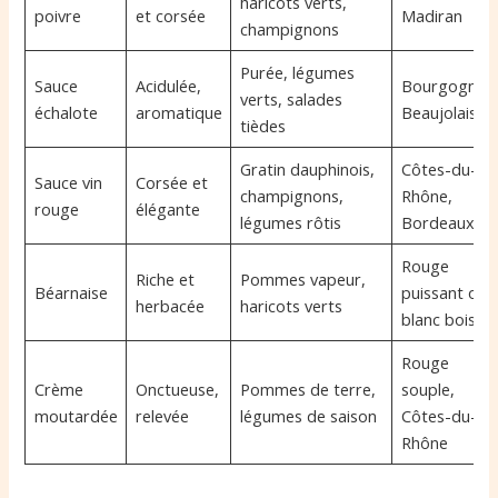
haricots verts,
poivre
et corsée
Madiran
champignons
Purée, légumes
Sauce
Acidulée,
Bourgogne,
verts, salades
échalote
aromatique
Beaujolais
tièdes
Gratin dauphinois,
Côtes-du-
Sauce vin
Corsée et
champignons,
Rhône,
rouge
élégante
légumes rôtis
Bordeaux
Rouge
Riche et
Pommes vapeur,
Béarnaise
puissant ou
herbacée
haricots verts
blanc boisé
Rouge
Crème
Onctueuse,
Pommes de terre,
souple,
moutardée
relevée
légumes de saison
Côtes-du-
Rhône