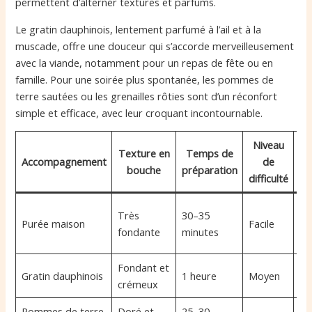
permettent d’alterner textures et parfums.
Le gratin dauphinois, lentement parfumé à l’ail et à la
muscade, offre une douceur qui s’accorde merveilleusement
avec la viande, notamment pour un repas de fête ou en
famille. Pour une soirée plus spontanée, les pommes de
terre sautées ou les grenailles rôties sont d’un réconfort
simple et efficace, avec leur croquant incontournable.
Niveau
Texture en
Temps de
Accompagnement
de
bouche
préparation
re
difficulté
Re
Très
30–35
Purée maison
Facile
qu
fondante
minutes
di
Fondant et
Re
Gratin dauphinois
1 heure
Moyen
crémeux
fa
Pommes de terre
Doré et
25–30
Dî