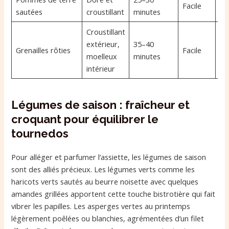
Facile
sautées
croustillant
minutes
bi
Croustillant
extérieur,
35–40
To
Grenailles rôties
Facile
moelleux
minutes
oc
intérieur
Légumes de saison : fraîcheur et
croquant pour équilibrer le
tournedos
Pour alléger et parfumer l’assiette, les légumes de saison
sont des alliés précieux. Les légumes verts comme les
haricots verts sautés au beurre noisette avec quelques
amandes grillées apportent cette touche bistrotière qui fait
vibrer les papilles. Les asperges vertes au printemps
légèrement poêlées ou blanchies, agrémentées d’un filet