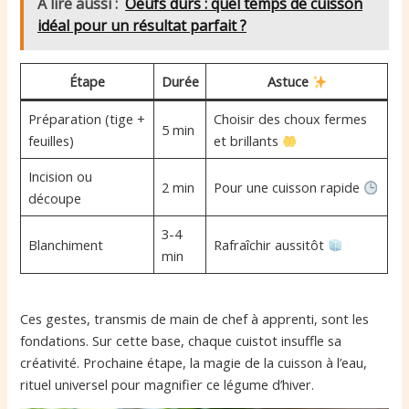
A lire aussi :
Oeufs durs : quel temps de cuisson
idéal pour un résultat parfait ?
Étape
Durée
Astuce
Préparation (tige +
Choisir des choux fermes
5 min
feuilles)
et brillants
Incision ou
2 min
Pour une cuisson rapide
découpe
3-4
Blanchiment
Rafraîchir aussitôt
min
Ces gestes, transmis de main de chef à apprenti, sont les
fondations. Sur cette base, chaque cuistot insuffle sa
créativité. Prochaine étape, la magie de la cuisson à l’eau,
rituel universel pour magnifier ce légume d’hiver.