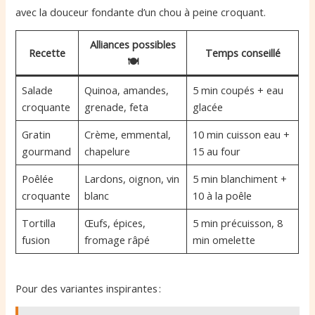
avec la douceur fondante d’un chou à peine croquant.
Alliances possibles
Recette
Temps conseillé
🍽
Salade
Quinoa, amandes,
5 min coupés + eau
croquante
grenade, feta
glacée
Gratin
Crème, emmental,
10 min cuisson eau +
gourmand
chapelure
15 au four
Poêlée
Lardons, oignon, vin
5 min blanchiment +
croquante
blanc
10 à la poêle
Tortilla
Œufs, épices,
5 min précuisson, 8
fusion
fromage râpé
min omelette
Pour des variantes inspirantes :