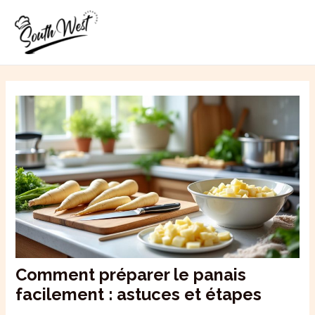
Aller
MAI
au
ME
contenu
Comment préparer le panais
facilement : astuces et étapes