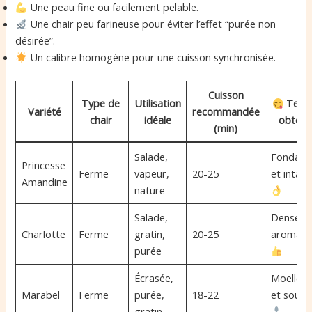
Une peau fine ou facilement pelable.
Une chair peu farineuse pour éviter l’effet “purée non
désirée”.
Un calibre homogène pour une cuisson synchronisée.
Cuisson
Type de
Utilisation
Text
Variété
recommandée
chair
idéale
obtenu
(min)
Salade,
Fondant
Princesse
Ferme
vapeur,
20-25
et intact
Amandine
nature
Salade,
Dense,
Charlotte
Ferme
gratin,
20-25
aromati
purée
Écrasée,
Moelleu
Marabel
Ferme
purée,
18-22
et soupl
gratin