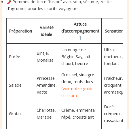
Pommes de terre “fusion” avec soja, sésame, zestes
d’agrumes pour les esprits voyageurs.
Astuce
Variété
Préparation
d’accompagnement
Sensations
idéale
Un nuage de
Ultra-
Bintje,
Purée
Béghin Say, lait
onctueux,
Monalisa
chaud, beurre
fondant
Gros sel, vinaigre
Princesse
Fraîcheur,
doux, œufs durs
Salade
Amandine,
croquant,
(voir notre guide
Ratte
aromatique
cuisson)
Doré,
Charlotte,
Crème, emmental
Gratin
crémeux,
Marabel
râpé, croustillant
rassasiant