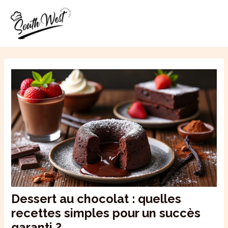
Aller
MAI
au
ME
contenu
Dessert au chocolat : quelles
recettes simples pour un succès
garanti ?