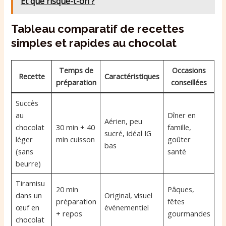
Et que risque-t-on ?
Tableau comparatif de recettes
simples et rapides au chocolat
Temps de
Occasions
Recette
Caractéristiques
préparation
conseillées
Succès
au
Dîner en
Aérien, peu
chocolat
30 min + 40
famille,
sucré, idéal IG
léger
min cuisson
goûter
bas
(sans
santé
beurre)
Tiramisu
20 min
Pâques,
dans un
Original, visuel
préparation
fêtes
œuf en
événementiel
+ repos
gourmandes
chocolat