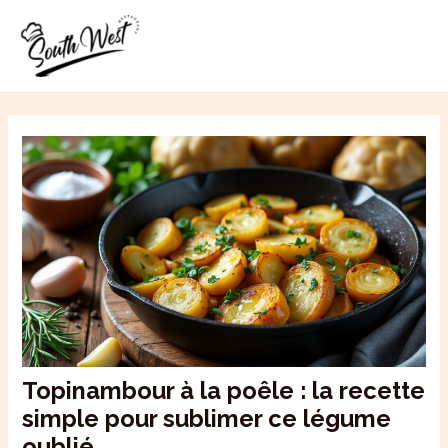
Aller
MAI
au
ME
contenu
Topinambour à la poêle : la recette
simple pour sublimer ce légume
oublié